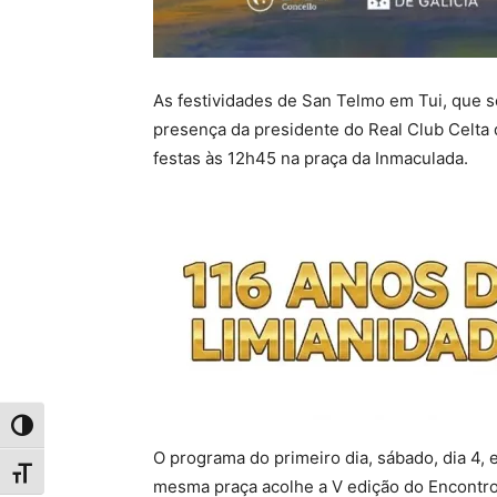
As festividades de San Telmo em Tui, que se
presença da presidente do Real Club Celta d
festas às 12h45 na praça da Inmaculada.
Toggle High Contrast
O programa do primeiro dia, sábado, dia 4,
Toggle Font size
mesma praça acolhe a V edição do Encontro