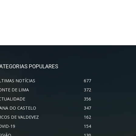
ATEGORIAS POPULARES
LTIMAS NOTÍCIAS
677
ONTE DE LIMA
372
CTUALIDADE
356
IANA DO CASTELO
347
RCOS DE VALDEVEZ
162
OVID-19
154
EGIÃO
130