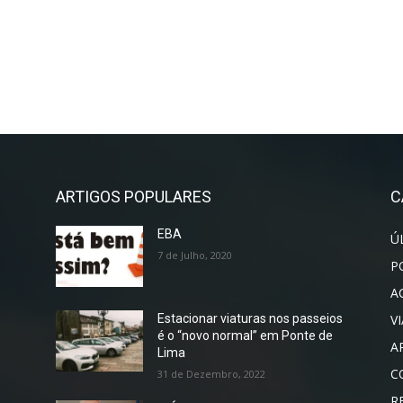
ARTIGOS POPULARES
C
EBA
Ú
7 de Julho, 2020
P
A
V
Estacionar viaturas nos passeios
é o “novo normal” em Ponte de
A
Lima
C
31 de Dezembro, 2022
R