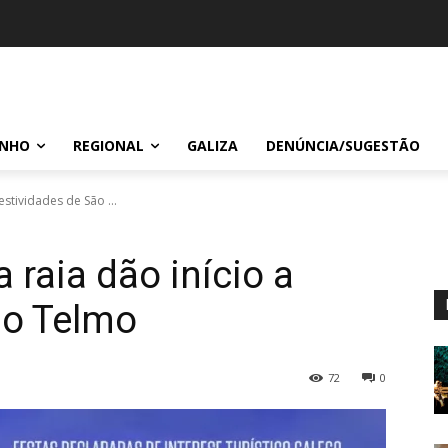
INHO
REGIONAL
GALIZA
DENÚNCIA/SUGESTÃO
estividades de São ...
 raia dão início a
ão Telmo
72
0