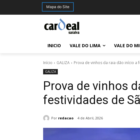
Mapa do Site
INICIO
VALE DO LIMA
VALE DO M
Início
GALIZA
Prova de vinhos da raia dão início a f
GALIZA
Prova de vinhos da
festividades de S
Por
redacao
4 de Abril, 2026