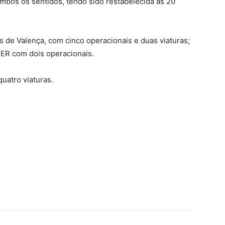
ambos os sentidos, tendo sido restabelecida às 20
s de Valença, com cinco operacionais e duas viaturas;
MER com dois operacionais.
quatro viaturas.