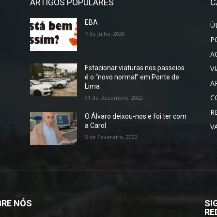
ARTIGOS POPULARES
C
EBA
Ú
7 de Julho, 2020
P
A
V
Estacionar viaturas nos passeios
é o “novo normal” em Ponte de
A
Lima
C
31 de Dezembro, 2022
R
O Álvaro deixou-nos e foi ter com
a Carol
V
5 de Fevereiro, 2022
RE NÓS
SI
RE