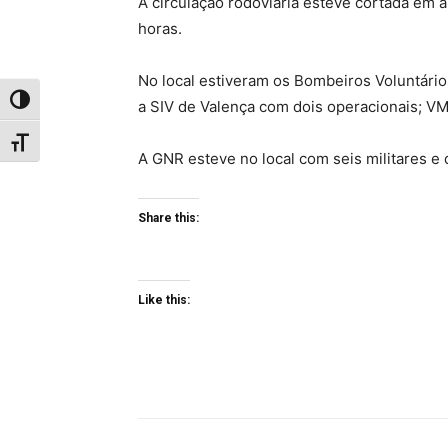
A circulação rodoviária esteve cortada em 
horas.
No local estiveram os Bombeiros Voluntário
Toggle High Contrast
a SIV de Valença com dois operacionais; V
Toggle Font size
A GNR esteve no local com seis militares e 
Share this:
Like this: