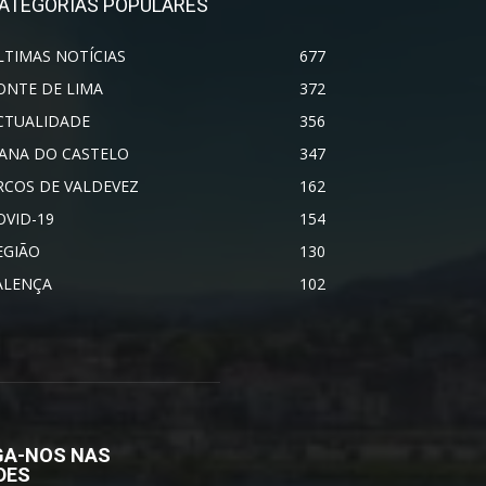
ATEGORIAS POPULARES
LTIMAS NOTÍCIAS
677
ONTE DE LIMA
372
CTUALIDADE
356
IANA DO CASTELO
347
RCOS DE VALDEVEZ
162
OVID-19
154
EGIÃO
130
ALENÇA
102
GA-NOS NAS
DES