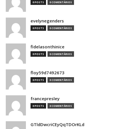
0 POSTS
0 COMENTÁRIOS
evelynegenders
0 POSTS
0 COMENTÁRIOS
fidelasonthinice
0 POSTS
0 COMENTÁRIOS
floy59d7492673
0 POSTS
0 COMENTÁRIOS
francepresley
0 POSTS
0 COMENTÁRIOS
GTldDwcriCEyQqTDOrKLd