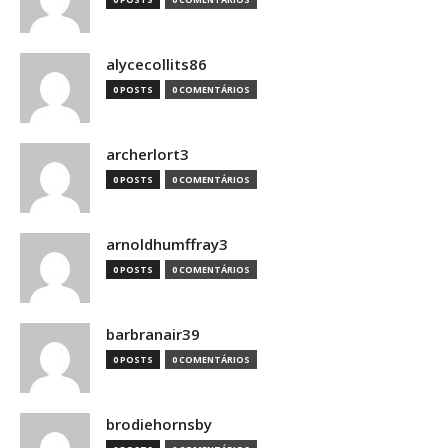
alycecollits86
0 POSTS
0 COMENTÁRIOS
archerlort3
0 POSTS
0 COMENTÁRIOS
arnoldhumffray3
0 POSTS
0 COMENTÁRIOS
barbranair39
0 POSTS
0 COMENTÁRIOS
brodiehornsby