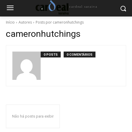
cardeal saraiva
Início
Autores
Posts por cameronhutchings
cameronhutchings
0 POSTS
0 COMENTÁRIOS
Não há posts para exibir