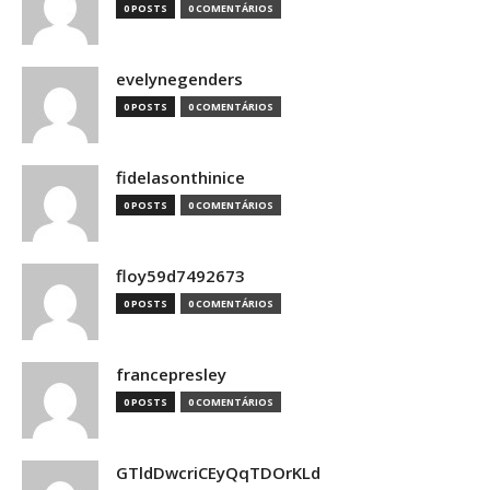
0 POSTS
0 COMENTÁRIOS
evelynegenders
0 POSTS
0 COMENTÁRIOS
fidelasonthinice
0 POSTS
0 COMENTÁRIOS
floy59d7492673
0 POSTS
0 COMENTÁRIOS
francepresley
0 POSTS
0 COMENTÁRIOS
GTldDwcriCEyQqTDOrKLd