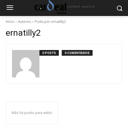
cardeal saraiva
Início
Autores
Posts por ernatilly2
ernatilly2
0 POSTS
0 COMENTÁRIOS
Não há posts para exibir