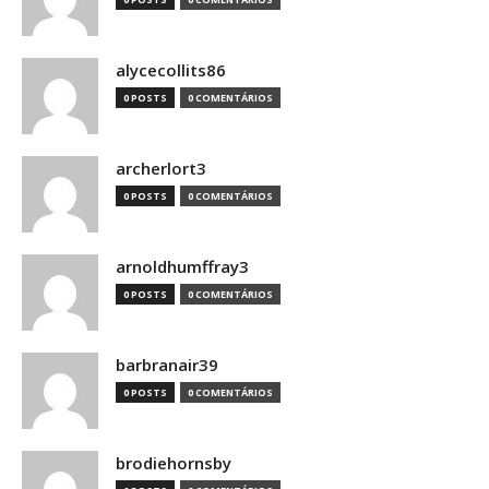
alycecollits86
0 POSTS
0 COMENTÁRIOS
archerlort3
0 POSTS
0 COMENTÁRIOS
arnoldhumffray3
0 POSTS
0 COMENTÁRIOS
barbranair39
0 POSTS
0 COMENTÁRIOS
brodiehornsby