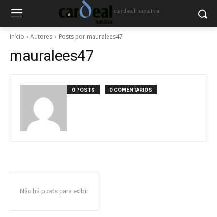
cardeal saraiva
Início
Autores
Posts por mauralees47
mauralees47
0 POSTS
0 COMENTÁRIOS
Não há posts para exibir