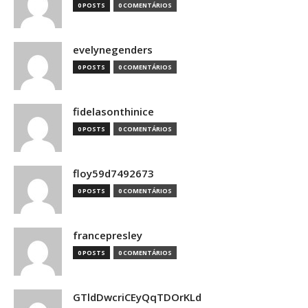
0 POSTS
0 COMENTÁRIOS
evelynegenders
0 POSTS
0 COMENTÁRIOS
fidelasonthinice
0 POSTS
0 COMENTÁRIOS
floy59d7492673
0 POSTS
0 COMENTÁRIOS
francepresley
0 POSTS
0 COMENTÁRIOS
GTldDwcriCEyQqTDOrKLd