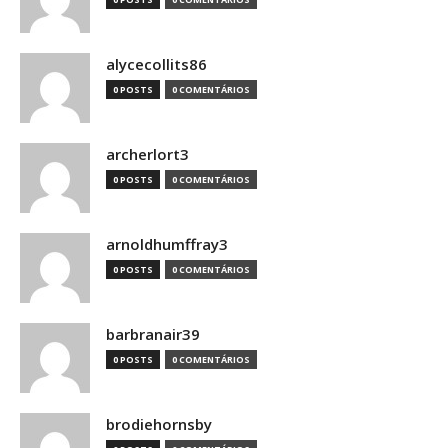
alycecollits86
0 POSTS
0 COMENTÁRIOS
archerlort3
0 POSTS
0 COMENTÁRIOS
arnoldhumffray3
0 POSTS
0 COMENTÁRIOS
barbranair39
0 POSTS
0 COMENTÁRIOS
brodiehornsby