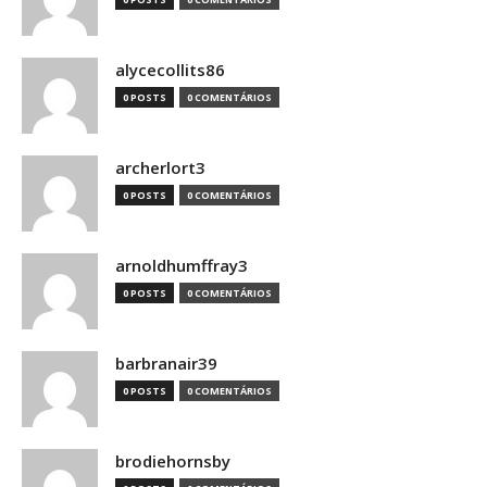
alycecollits86
0 POSTS
0 COMENTÁRIOS
archerlort3
0 POSTS
0 COMENTÁRIOS
arnoldhumffray3
0 POSTS
0 COMENTÁRIOS
barbranair39
0 POSTS
0 COMENTÁRIOS
brodiehornsby