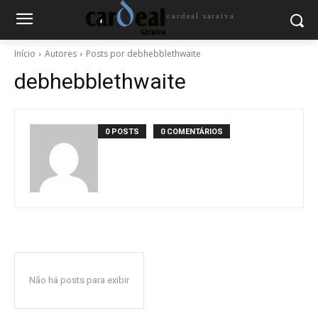
cardeal saraiva
Início
Autores
Posts por debhebblethwaite
debhebblethwaite
0 POSTS
0 COMENTÁRIOS
Não há posts para exibir