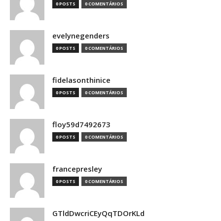
0 POSTS
0 COMENTÁRIOS
evelynegenders
0 POSTS
0 COMENTÁRIOS
fidelasonthinice
0 POSTS
0 COMENTÁRIOS
floy59d7492673
0 POSTS
0 COMENTÁRIOS
francepresley
0 POSTS
0 COMENTÁRIOS
GTldDwcriCEyQqTDOrKLd