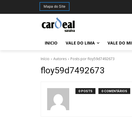
Mapa do Site
INICIO
VALE DO LIMA
VALE DO M
Início
Autores
Posts por floy59d7492673
floy59d7492673
0 POSTS
0 COMENTÁRIOS