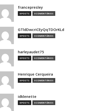
francepresley
0 POSTS
0 COMENTÁRIOS
GTldDwcriCEyQqTDOrKLd
0 POSTS
0 COMENTÁRIOS
harleyaudet75
0 POSTS
0 COMENTÁRIOS
Henrique Cerqueira
0 POSTS
0 COMENTÁRIOS
idklenette
0 POSTS
0 COMENTÁRIOS