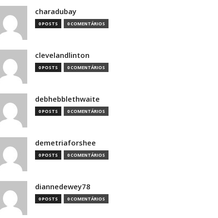
charadubay
0 POSTS
0 COMENTÁRIOS
clevelandlinton
0 POSTS
0 COMENTÁRIOS
debhebblethwaite
0 POSTS
0 COMENTÁRIOS
demetriaforshee
0 POSTS
0 COMENTÁRIOS
diannedewey78
0 POSTS
0 COMENTÁRIOS