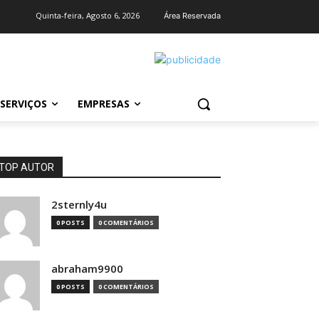
Quinta-feira, Agosto 6, 2026
Área Reservada
SERVIÇOS
EMPRESAS
TOP AUTOR
2sternly4u
0 POSTS
0 COMENTÁRIOS
abraham9900
0 POSTS
0 COMENTÁRIOS