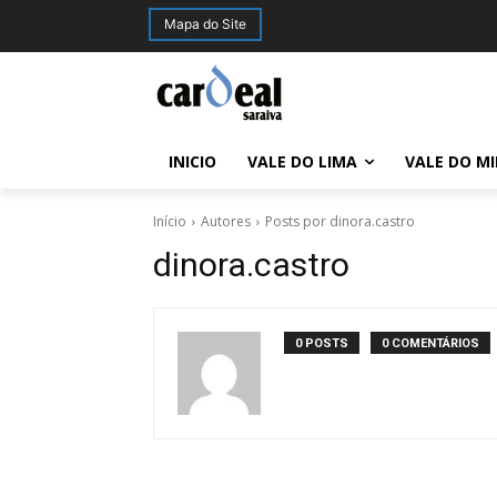
Mapa do Site
INICIO
VALE DO LIMA
VALE DO M
Início
Autores
Posts por dinora.castro
dinora.castro
0 POSTS
0 COMENTÁRIOS