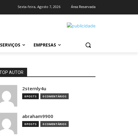
Sexta-feira, Agosto 7, 2026
Área Reservada
SERVIÇOS
EMPRESAS
TOP AUTOR
2sternly4u
0 POSTS
0 COMENTÁRIOS
abraham9900
0 POSTS
0 COMENTÁRIOS