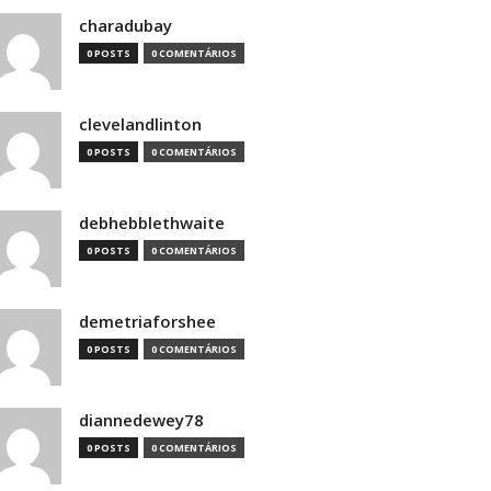
charadubay
0 POSTS
0 COMENTÁRIOS
clevelandlinton
0 POSTS
0 COMENTÁRIOS
debhebblethwaite
0 POSTS
0 COMENTÁRIOS
demetriaforshee
0 POSTS
0 COMENTÁRIOS
diannedewey78
0 POSTS
0 COMENTÁRIOS