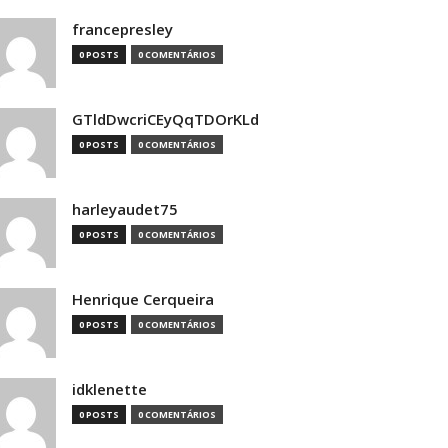
francepresley
0 POSTS
0 COMENTÁRIOS
GTldDwcriCEyQqTDOrKLd
0 POSTS
0 COMENTÁRIOS
harleyaudet75
0 POSTS
0 COMENTÁRIOS
Henrique Cerqueira
0 POSTS
0 COMENTÁRIOS
idklenette
0 POSTS
0 COMENTÁRIOS